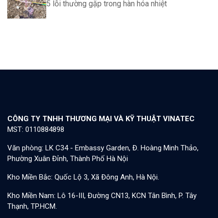
5 lỗi thường gặp trong hàn hóa nhiệt
CÔNG TY TNHH THƯƠNG MẠI VÀ KỸ THUẬT VINATEC
MST: 0110884898
Văn phòng: LK C34 - Embassy Garden, Đ. Hoàng Minh Thảo,
Phường Xuân Đỉnh, Thành Phố Hà Nội
Kho Miền Bắc: Quốc Lộ 3, Xã Đông Anh, Hà Nội.
Kho Miền Nam: Lô 16-III, Đường CN13, KCN Tân Bình, P. Tây
Thạnh, TP.HCM.