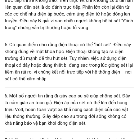
trực tiếp thì sẽ không sao. Trên thực tế, chỉ khoảng 20% tai nạn
liên quan đến sét là do đánh trực tiếp. Phần lớn còn lại đến từ
các cơ chế như điện áp bước, cảm ứng điện từ hoặc dòng lan
truyền. Điều này lý giải vì sao nhiều người không hề bị sét “đánh
trúng” nhưng vẫn bị thương hoặc tử vong.
5. Có quan điểm cho rằng điện thoại có thể “hút sét”. Điều này
không đúng về mặt khoa học. Điện thoại không tạo ra điện
trường đủ mạnh để thu hút sét. Tuy nhiên, việc sử dụng điện
thoại có dây hoặc dùng thiết bị đang sạc trong lúc giông sét lại
tiềm ẩn rủi ro, vì chúng kết nối trực tiếp với hệ thống điện – nơi
sét có thể xâm nhập.
6. Một số người tin rằng đi giày cao su sẽ giúp chống sét. Đây
là cảm giác an toàn giả. Điện áp của sét có thể lên đến hàng
triệu Volt, hoàn toàn vượt xa khả năng cách điện của các vật
liệu thông thường. Giày dép cao su trong đời sống không có
khả năng bảo vệ bạn khỏi dòng điện sét.