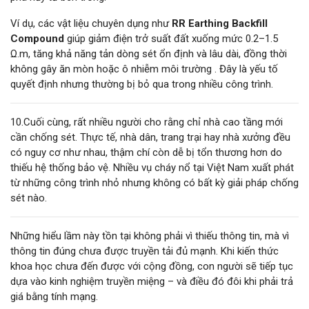
Ví dụ, các vật liệu chuyên dụng như
RR Earthing Backfill
Compound
giúp giảm điện trở suất đất xuống mức 0.2–1.5
Ω.m, tăng khả năng tản dòng sét ổn định và lâu dài, đồng thời
không gây ăn mòn hoặc ô nhiễm môi trường . Đây là yếu tố
quyết định nhưng thường bị bỏ qua trong nhiều công trình.
10.Cuối cùng, rất nhiều người cho rằng chỉ nhà cao tầng mới
cần chống sét. Thực tế, nhà dân, trang trại hay nhà xưởng đều
có nguy cơ như nhau, thậm chí còn dễ bị tổn thương hơn do
thiếu hệ thống bảo vệ. Nhiều vụ cháy nổ tại Việt Nam xuất phát
từ những công trình nhỏ nhưng không có bất kỳ giải pháp chống
sét nào.
Những hiểu lầm này tồn tại không phải vì thiếu thông tin, mà vì
thông tin đúng chưa được truyền tải đủ mạnh. Khi kiến thức
khoa học chưa đến được với cộng đồng, con người sẽ tiếp tục
dựa vào kinh nghiệm truyền miệng – và điều đó đôi khi phải trả
giá bằng tính mạng.