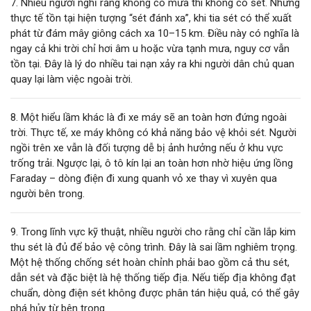
7. Nhiều người nghĩ rằng không có mưa thì không có sét. Nhưng
thực tế tồn tại hiện tượng “sét đánh xa”, khi tia sét có thể xuất
phát từ đám mây giông cách xa 10–15 km. Điều này có nghĩa là
ngay cả khi trời chỉ hơi âm u hoặc vừa tạnh mưa, nguy cơ vẫn
tồn tại. Đây là lý do nhiều tai nạn xảy ra khi người dân chủ quan
quay lại làm việc ngoài trời.
8. Một hiểu lầm khác là đi xe máy sẽ an toàn hơn đứng ngoài
trời. Thực tế, xe máy không có khả năng bảo vệ khỏi sét. Người
ngồi trên xe vẫn là đối tượng dễ bị ảnh hưởng nếu ở khu vực
trống trải. Ngược lại, ô tô kín lại an toàn hơn nhờ hiệu ứng lồng
Faraday – dòng điện đi xung quanh vỏ xe thay vì xuyên qua
người bên trong.
9. Trong lĩnh vực kỹ thuật, nhiều người cho rằng chỉ cần lắp kim
thu sét là đủ để bảo vệ công trình. Đây là sai lầm nghiêm trọng.
Một hệ thống chống sét hoàn chỉnh phải bao gồm cả thu sét,
dẫn sét và đặc biệt là hệ thống tiếp địa. Nếu tiếp địa không đạt
chuẩn, dòng điện sét không được phân tán hiệu quả, có thể gây
phá hủy từ bên trong.