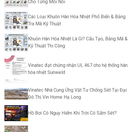
Cho Từng Mối Nối
Các Loại Khuôn Hàn Hóa Nhiệt Phổ Biến & Bảng
Tra Mã Kỹ Thuật
Khuôn Hàn Hóa Nhiệt Là Gì? Cấu Tạo, Bảng Mã &
Kỹ Thuật Thi Công
Vinatec đạt chứng nhận UL 467 cho hệ thống hàn
hóa nhiệt Sunweld
Vinatec Nhà Cung Ứng Vật Tư Chống Sét Tại Đại
Đô Thị Vin Home Hạ Long
Hồ Bơi Có Nguy Hiểm Khi Trời Có Sấm Sét?