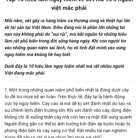
việt mắc phải
Mỗi năm, sét gây ra hàng trăm ca thương vong và thiệt hại lớn
về tài sản tại Việt Nam. Điều đáng nói là phần lớn những tai
nạn này không phải do “xui rủi”, mà bắt nguồn từ những hiểu
lầm rất phổ biến trong đời sống hàng ngày. Khi con người tin
vào những quan niệm sai lệch, họ vô tình đặt mình vào vùng
nguy hiểm mà không hề hay biết.
Dưới đây là 10 hiểu lầm nguy hiểm nhất mà rất nhiều người
Việt đang mắc phải.
1. Một trong những quan niệm phổ biến nhất là đứng dưới cây
to để trú mưa sẽ an toàn. Trên thực tế, đây lại là hành động
cực kỳ nguy hiểm. Cây cao là nơi dễ bị sét đánh nhất do tạo ra
sự chênh lệch điện trường lớn. Khi sét đánh vào cây, dòng điện
không chỉ đi xuống thân cây mà còn lan ra mặt đất xung quanh.
Người đứng gần có thể bị ảnh hưởng bởi điện áp bước hoặc bị
phóng điện bên từ cây sang cơ thể. Rất nhiều tai nạn nghiêm
trọng đã xảy ra chỉ vì lựa chọn “trú mưa sai chỗ”.