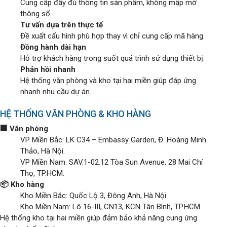
Cung cấp đầy đủ thông tin sản phẩm, không mập mờ
thông số.
Tư vấn dựa trên thực tế
Đề xuất cấu hình phù hợp thay vì chỉ cung cấp mã hàng.
Đồng hành dài hạn
Hỗ trợ khách hàng trong suốt quá trình sử dụng thiết bị.
Phản hồi nhanh
Hệ thống văn phòng và kho tại hai miền giúp đáp ứng
nhanh nhu cầu dự án.
HỆ THỐNG VĂN PHÒNG & KHO HÀNG
🏢 Văn phòng
VP Miền Bắc: LK C34 – Embassy Garden, Đ. Hoàng Minh
Thảo, Hà Nội.
VP Miền Nam: SAV.1-02.12 Tòa Sun Avenue, 28 Mai Chí
Thọ, TP.HCM.
📦 Kho hàng
Kho Miền Bắc: Quốc Lộ 3, Đông Anh, Hà Nội.
Kho Miền Nam: Lô 16-III, CN13, KCN Tân Bình, TP.HCM.
Hệ thống kho tại hai miền giúp đảm bảo khả năng cung ứng