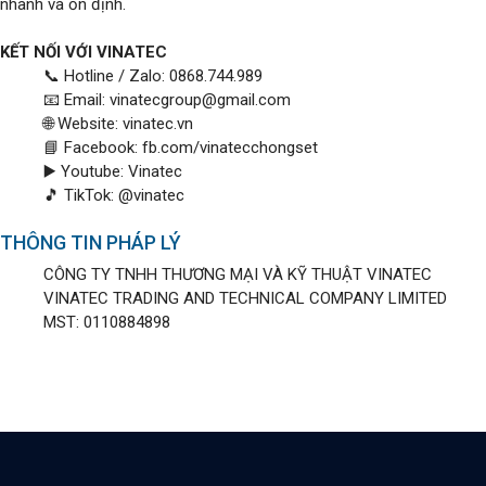
nhanh và ổn định.
KẾT NỐI VỚI VINATEC
📞 Hotline / Zalo: 0868.744.989
📧 Email: vinatecgroup@gmail.com
🌐 Website: vinatec.vn
📘 Facebook: fb.com/vinatecchongset
▶️ Youtube: Vinatec
🎵 TikTok: @vinatec
THÔNG TIN PHÁP LÝ
CÔNG TY TNHH THƯƠNG MẠI VÀ KỸ THUẬT VINATEC
VINATEC TRADING AND TECHNICAL COMPANY LIMITED
MST: 0110884898