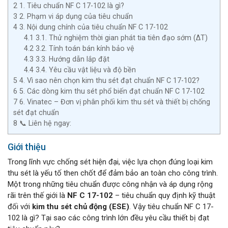
2
1. Tiêu chuẩn NF C 17-102 là gì?
3
2. Phạm vi áp dụng của tiêu chuẩn
4
3. Nội dung chính của tiêu chuẩn NF C 17-102
4.1
3.1. Thử nghiệm thời gian phát tia tiên đạo sớm (ΔT)
4.2
3.2. Tính toán bán kính bảo vệ
4.3
3.3. Hướng dẫn lắp đặt
4.4
3.4. Yêu cầu vật liệu và độ bền
5
4. Vì sao nên chọn kim thu sét đạt chuẩn NF C 17-102?
6
5. Các dòng kim thu sét phổ biến đạt chuẩn NF C 17-102
7
6. Vinatec – Đơn vị phân phối kim thu sét và thiết bị chống
sét đạt chuẩn
8
📞 Liên hệ ngay:
Giới thiệu
Trong lĩnh vực chống sét hiện đại, việc lựa chọn đúng loại kim
thu sét là yếu tố then chốt để đảm bảo an toàn cho công trình.
Một trong những tiêu chuẩn được công nhận và áp dụng rộng
rãi trên thế giới là
NF C 17-102
– tiêu chuẩn quy định kỹ thuật
đối với
kim thu sét chủ động (ESE)
. Vậy tiêu chuẩn NF C 17-
102 là gì? Tại sao các công trình lớn đều yêu cầu thiết bị đạt