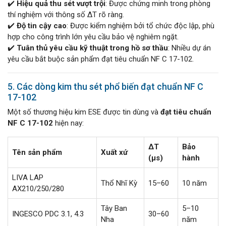
✔️
Hiệu quả thu sét vượt trội
: Được chứng minh trong phòng
thí nghiệm với thông số ΔT rõ ràng.
✔️
Độ tin cậy cao
: Được kiểm nghiệm bởi tổ chức độc lập, phù
hợp cho công trình lớn yêu cầu bảo vệ nghiêm ngặt.
✔️
Tuân thủ yêu cầu kỹ thuật trong hồ sơ thầu
: Nhiều dự án
yêu cầu bắt buộc sản phẩm đạt tiêu chuẩn NF C 17-102.
5. Các dòng kim thu sét phổ biến đạt chuẩn NF C
17-102
Một số thương hiệu kim ESE được tin dùng và
đạt tiêu chuẩn
NF C 17-102
hiện nay:
ΔT
Bảo
Tên sản phẩm
Xuất xứ
(µs)
hành
LIVA LAP
Thổ Nhĩ Kỳ
15–60
10 năm
AX210/250/280
Tây Ban
5–10
INGESCO PDC 3.1, 4.3
30–60
Nha
năm