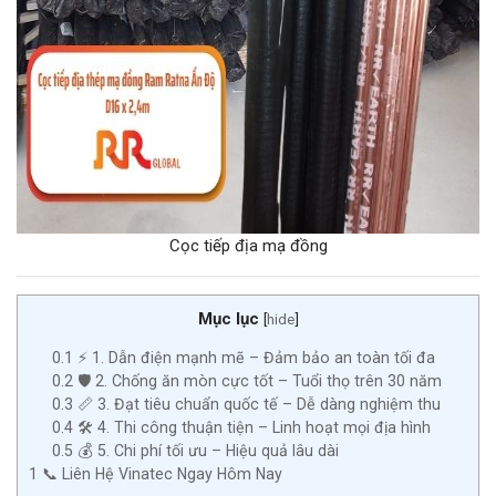
Cọc tiếp địa mạ đồng
Mục lục
[
hide
]
0.1
⚡ 1. Dẫn điện mạnh mẽ – Đảm bảo an toàn tối đa
0.2
🛡️ 2. Chống ăn mòn cực tốt – Tuổi thọ trên 30 năm
0.3
📏 3. Đạt tiêu chuẩn quốc tế – Dễ dàng nghiệm thu
0.4
🛠️ 4. Thi công thuận tiện – Linh hoạt mọi địa hình
0.5
💰 5. Chi phí tối ưu – Hiệu quả lâu dài
1
📞 Liên Hệ Vinatec Ngay Hôm Nay