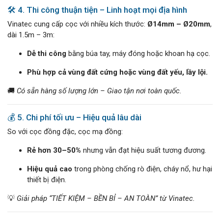
🛠️ 4. Thi công thuận tiện – Linh hoạt mọi địa hình
Vinatec cung cấp cọc với nhiều kích thước:
Ø14mm – Ø20mm
,
dài 1.5m – 3m:
Dễ thi công
bằng búa tay, máy đóng hoặc khoan hạ cọc.
Phù hợp cả vùng đất cứng hoặc vùng đất yếu, lầy lội.
🚚
Có sẵn hàng số lượng lớn – Giao tận nơi toàn quốc.
💰 5. Chi phí tối ưu – Hiệu quả lâu dài
So với cọc đồng đặc, cọc mạ đồng:
Rẻ hơn 30–50%
nhưng vẫn đạt hiệu suất tương đương.
Hiệu quả cao
trong phòng chống rò điện, cháy nổ, hư hại
thiết bị điện.
💡
Giải pháp “TIẾT KIỆM – BỀN BỈ – AN TOÀN” từ Vinatec.