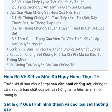
2.5
Yêu Cầu Pháp Lý và Tiêu Chuẩn Kỹ Thuật
2.6
Tăng Cường Sự An Tâm và Giảm Bớt Lo Lắng
3
Các Giải Pháp Chống Sét Hiệu Quả Hiện Nay
3.1
Hệ Thống Chống Sét Trực Tiếp (Kim Thu Sét, Dây
Thoát Sét, Hệ Thống Tiếp Địa)
3.2
Hệ Thống Chống Sét Lan Truyền (Thiết Bị Cắt Sét, Lọc
Sét)
3.3
Tầm Quan Trọng Của Việc Tư Vấn, Thiết Kế và Lắp
Đặt Chuyên Nghiệp
4
Lợi Ích Khi Đầu Tư Vào Hệ Thống Chống Sét Chất Lượng
5
Kết Luận: Chống Sét Không Phải Là Chi Phí Mà Là Đầu Tư
Thông Minh
6
Về Chúng Tôi/Chuyên Gia Của Chúng Tôi
Hiểu Rõ Về Sét và Mức Độ Nguy Hiểm Thực Tế
Trước khi đi sâu vào việc
tại sao cần phải chống sét
, chúng ta
cần hiểu rõ bản chất của sét và những rủi ro tiềm ẩn mà nó
mang lại.
Sét là gì? Quá trình hình thành và các loại sét thường
gặp