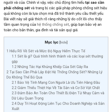
người và của. Chính vì vậy, việc chủ động tìm hiểu
tại sao cần
phải chống sét
và trang bị các giải pháp phòng chống sét hiệu
quả không còn là lựa chọn mà đã trở thành yêu cầu thiết yếu.
Bài viết này sẽ giải thích rõ ràng những lý do cốt lõi cho thấy
tầm quan trọng của
hệ thống chống sét
, giúp bạn bảo vệ an
toàn cho bản thân, gia đình và tài sản quý giá.
Mục lục
[
hide
]
1
Hiểu Rõ Về Sét và Mức Độ Nguy Hiểm Thực Tế
1.1
Sét là gì? Quá trình hình thành và các loại sét thường
gặp
1.2
Những Tác Hại Khủng Khiếp Của Sét Gây Ra
2
Tại Sao Cần Phải Lắp Đặt Hệ Thống Chống Sét? Những Lý
Do Không Thể Bỏ Qua
2.1
Bảo Vệ Tính Mạng Con Người Là Ưu Tiên Hàng Đầu
2.2
Giảm Thiểu Thiệt Hại Về Tài Sản và Cơ Sở Vật Chất
2.3
Đảm Bảo An Toàn Cho Thiết Bị Điện Tử Nhạy Cảm và
Dữ Liệu Quan Trọng
2.4
Duy Trì Hoạt Động Liên Tục Cho Doanh Nghiệp và Sản
Xuất