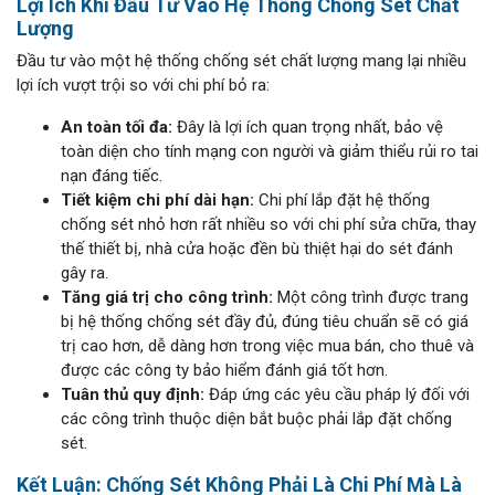
Lợi Ích Khi Đầu Tư Vào Hệ Thống Chống Sét Chất
Lượng
Đầu tư vào một hệ thống chống sét chất lượng mang lại nhiều
lợi ích vượt trội so với chi phí bỏ ra:
An toàn tối đa:
Đây là lợi ích quan trọng nhất, bảo vệ
toàn diện cho tính mạng con người và giảm thiểu rủi ro tai
nạn đáng tiếc.
Tiết kiệm chi phí dài hạn:
Chi phí lắp đặt hệ thống
chống sét nhỏ hơn rất nhiều so với chi phí sửa chữa, thay
thế thiết bị, nhà cửa hoặc đền bù thiệt hại do sét đánh
gây ra.
Tăng giá trị cho công trình:
Một công trình được trang
bị hệ thống chống sét đầy đủ, đúng tiêu chuẩn sẽ có giá
trị cao hơn, dễ dàng hơn trong việc mua bán, cho thuê và
được các công ty bảo hiểm đánh giá tốt hơn.
Tuân thủ quy định:
Đáp ứng các yêu cầu pháp lý đối với
các công trình thuộc diện bắt buộc phải lắp đặt chống
sét.
Kết Luận: Chống Sét Không Phải Là Chi Phí Mà Là