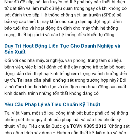
Như đã đề cập, sét lan truyền có thể phá hủy các thiết bị điện
tử đắt tiền và làm mất dữ liệu quan trọng ngay cả khi không có
sét đánh trực tiếp. Hệ thống chống sét lan truyền (SPDs) sẽ
bảo vệ các thiết bị này khỏi các xung điện áp đột ngột, đảm
bảo tuổi thọ và hoạt động ổn định cho máy tính, hệ thống
mạng, thiết bị giải trí và các hệ thống điều khiển tự động.
Duy Trì Hoạt Động Liên Tục Cho Doanh Nghiệp và
Sản Xuất
Đối với các nhà máy, xí nghiệp, văn phòng, trung tâm dữ liệu,
bệnh viện, việc bị sét đánh có thể gây ngừng trệ toàn bộ hoạt
động, dẫn đến thiệt hại kinh tế nghiêm trọng và ảnh hưởng đến
uy tín.
Tại sao cần phải chống sét
trong trường hợp này? Bởi
vì nó đảm bảo tính liên tục và ổn định cho hoạt động sản xuất
kinh doanh, tránh những tổn thất không đáng có.
Yêu Cầu Pháp Lý và Tiêu Chuẩn Kỹ Thuật
Tại Việt Nam, một số loại công trình bắt buộc phải có hệ thống
chống sét theo quy định của pháp luật và các tiêu chuẩn kỹ
thuật. Ví dụ, Tiêu chuẩn Quốc gia
TCVN 9385:2012
“Chống sét
cho công trình xây dựng – Hướng dẫn thiết kế, kiểm tra và bảo