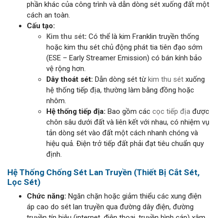
phần khác của công trình và dẫn dòng sét xuống đất một
cách an toàn.
Cấu tạo:
Kim thu sét
:
Có thể là kim Franklin truyền thống
hoặc kim thu sét chủ động phát tia tiên đạo sớm
(ESE – Early Streamer Emission) có bán kính bảo
vệ rộng hơn.
Dây thoát sét:
Dẫn dòng sét từ
kim thu sét
xuống
hệ thống tiếp địa, thường làm bằng đồng hoặc
nhôm.
Hệ thống tiếp địa:
Bao gồm các
cọc tiếp địa
được
chôn sâu dưới đất và liên kết với nhau, có nhiệm vụ
tản dòng sét vào đất một cách nhanh chóng và
hiệu quả. Điện trở tiếp đất phải đạt tiêu chuẩn quy
định.
Hệ Thống Chống Sét Lan Truyền (Thiết Bị Cắt Sét,
Lọc Sét)
Chức năng:
Ngăn chặn hoặc giảm thiểu các xung điện
áp cao do sét lan truyền qua đường dây điện, đường
truyền tín hiệu (internet, điện thoại, truyền hình cáp) xâm