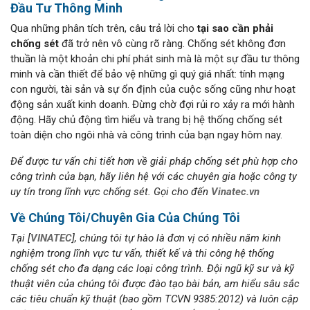
Đầu Tư Thông Minh
Qua những phân tích trên, câu trả lời cho
tại sao cần phải
chống sét
đã trở nên vô cùng rõ ràng. Chống sét không đơn
thuần là một khoản chi phí phát sinh mà là một sự đầu tư thông
minh và cần thiết để bảo vệ những gì quý giá nhất: tính mạng
con người, tài sản và sự ổn định của cuộc sống cũng như hoạt
động sản xuất kinh doanh. Đừng chờ đợi rủi ro xảy ra mới hành
động. Hãy chủ động tìm hiểu và trang bị hệ thống chống sét
toàn diện cho ngôi nhà và công trình của bạn ngay hôm nay.
Để được tư vấn chi tiết hơn về giải pháp chống sét phù hợp cho
công trình của bạn, hãy liên hệ với các chuyên gia hoặc công ty
uy tín trong lĩnh vực chống sét.
Gọi cho đến
Vinatec.vn
Về Chúng Tôi/Chuyên Gia Của Chúng Tôi
Tại [
VINATEC
], chúng tôi tự hào là đơn vị có nhiều năm kinh
nghiệm trong lĩnh vực tư vấn, thiết kế và thi công hệ thống
chống sét cho đa dạng các loại công trình. Đội ngũ kỹ sư và kỹ
thuật viên của chúng tôi được đào tạo bài bản, am hiểu sâu sắc
các tiêu chuẩn kỹ thuật (bao gồm TCVN 9385:2012) và luôn cập