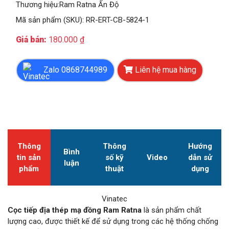
Thương hiệu
:
Ram Ratna Ấn Độ
Mã sản phẩm (SKU): RR-ERT-CB-5824-1
Giá bán:
180.000
₫
Zalo 0868744989
Liên hệ mua hàng
Thông
Thông
Hướng
Bình
tin sản
số kỹ
Video
dẫn sử
luận
phẩm
thuật
dụng
Vinatec
Cọc tiếp địa thép mạ đồng Ram Ratna
là sản phẩm chất
lượng cao, được thiết kế để sử dụng trong các hệ thống chống