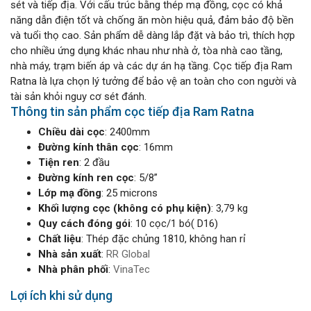
sét và tiếp địa. Với cấu trúc bằng thép mạ đồng, cọc có khả
năng dẫn điện tốt và chống ăn mòn hiệu quả, đảm bảo độ bền
và tuổi thọ cao. Sản phẩm dễ dàng lắp đặt và bảo trì, thích hợp
cho nhiều ứng dụng khác nhau như nhà ở, tòa nhà cao tầng,
nhà máy, trạm biến áp và các dự án hạ tầng. Cọc tiếp địa Ram
Ratna là lựa chọn lý tưởng để bảo vệ an toàn cho con người và
tài sản khỏi nguy cơ sét đánh.
Thông tin sản phẩm cọc tiếp địa Ram Ratna
Chiều dài cọc
: 2400mm
Đường kính thân cọc
: 16mm
Tiện ren
: 2 đầu
Đường kính ren cọc
: 5/8”
Lớp mạ đồng
: 25 microns
Khối lượng cọc (không có phụ kiện)
: 3,79 kg
Quy cách đóng gói
: 10 cọc/1 bó( D16)
Chất liệu
: Thép đặc chủng 1810, không han rỉ
Nhà sản xuất
:
RR Global
Nhà phân phối
:
VinaTec
Lợi ích khi sử dụng