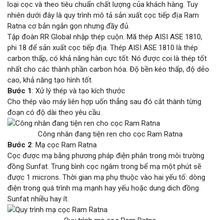
loại cọc và theo tiêu chuẩn chất lượng của khách hàng. Tuy
nhiên dưới đây là quy trình mô tả sản xuất cọc tiếp địa Ram
Ratna cơ bản ngắn gọn nhưng đầy đủ.
Tập đoàn RR Global nhập thép cuộn. Mã thép AISI ASE 1810,
phi 18 để sản xuất cọc tiếp địa. Thép AISI ASE 1810 là thép
carbon thấp, có khả năng hàn cực tốt. Nó được coi là thép tốt
nhất cho các thành phần carbon hóa. Độ bền kéo thấp, độ dẻo
cao, khả năng tạo hình tốt.
Bước 1
: Xử lý thép và tạo kích thước
Cho thép vào máy liên hợp uốn thẳng sau đó cắt thành từng
đoạn có độ dài theo yêu cầu.
Công nhân đang tiện ren cho cọc Ram Ratna
Bước 2
: Mạ cọc Ram Ratna
Cọc được mạ bằng phương pháp điện phân trong môi trường
đồng Sunfat. Trung bình cọc ngâm trong bể mạ một phút sẽ
được 1 microns. Thời gian mạ phụ thuộc vào hai yếu tố: dòng
điện trong quá trình mạ mạnh hay yếu hoặc dung dich đồng
Sunfat nhiều hay ít.