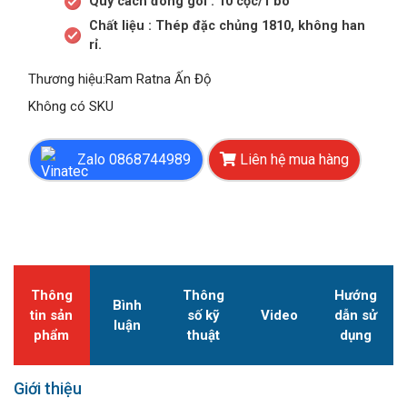
Quy cách đóng gói : 10 cọc/1 bó
Chất liệu : Thép đặc chủng 1810, không han
rỉ.
Thương hiệu
:
Ram Ratna Ấn Độ
Không có SKU
Zalo 0868744989
Liên hệ mua hàng
Thông
Thông
Hướng
Bình
tin sản
số kỹ
Video
dẫn sử
luận
phẩm
thuật
dụng
Giới thiệu