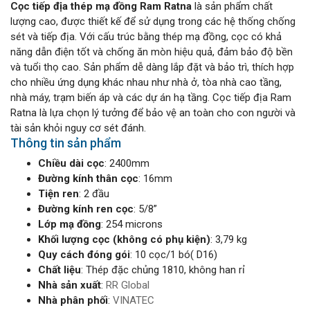
Cọc tiếp địa thép mạ đồng Ram Ratna
là sản phẩm chất
lượng cao, được thiết kế để sử dụng trong các hệ thống chống
sét và tiếp địa. Với cấu trúc bằng thép mạ đồng, cọc có khả
năng dẫn điện tốt và chống ăn mòn hiệu quả, đảm bảo độ bền
và tuổi thọ cao. Sản phẩm dễ dàng lắp đặt và bảo trì, thích hợp
cho nhiều ứng dụng khác nhau như nhà ở, tòa nhà cao tầng,
nhà máy, trạm biến áp và các dự án hạ tầng. Cọc tiếp địa Ram
Ratna là lựa chọn lý tưởng để bảo vệ an toàn cho con người và
tài sản khỏi nguy cơ sét đánh.
Thông tin sản phẩm
Chiều dài cọc
: 2400mm
Đường kính thân cọc
: 16mm
Tiện ren
: 2 đầu
Đường kính ren cọc
: 5/8”
Lớp mạ đồng
: 254 microns
Khối lượng cọc (không có phụ kiện)
: 3,79 kg
Quy cách đóng gói
: 10 cọc/1 bó( D16)
Chất liệu
: Thép đặc chủng 1810, không han rỉ
Nhà sản xuất
:
RR Global
Nhà phân phối
:
VINATEC