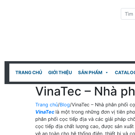
TRANG CHỦ
GIỚI THIỆU
SẢN PHẨM
CATALO
VinaTec – Nhà ph
Trang chủ
/
Blog
/VinaTec – Nhà phân phối cọ
VinaTec
là một trong những đơn vị tiên pho
phân phối cọc tiếp địa và các giải pháp c
cọc tiếp địa chất lượng cao, được sản xuất 
vệ an toàn cho hệ thống điện, thiết bị và 