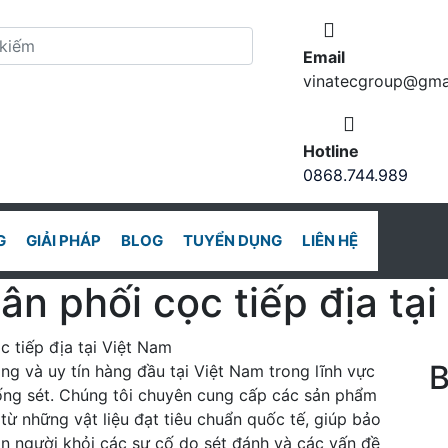
Email
vinatecgroup@gma
Hotline
0868.744.989
G
GIẢI PHÁP
BLOG
TUYỂN DỤNG
LIÊN HỆ
ân phối cọc tiếp địa tạ
c tiếp địa tại Việt Nam
B
ng và uy tín hàng đầu tại Việt Nam trong lĩnh vực
hống sét. Chúng tôi chuyên cung cấp các sản phẩm
từ những vật liệu đạt tiêu chuẩn quốc tế, giúp bảo
con người khỏi các sự cố do sét đánh và các vấn đề