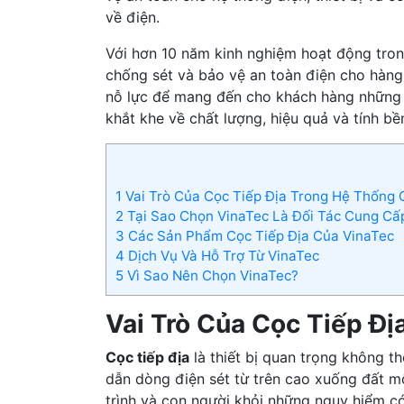
về điện.
Với hơn 10 năm kinh nghiệm hoạt động tro
chống sét và bảo vệ an toàn điện cho hàng 
nỗ lực để mang đến cho khách hàng những 
khắt khe về chất lượng, hiệu quả và tính bề
1
Vai Trò Của Cọc Tiếp Địa Trong Hệ Thống 
2
Tại Sao Chọn VinaTec Là Đối Tác Cung Cấ
3
Các Sản Phẩm Cọc Tiếp Địa Của VinaTec
4
Dịch Vụ Và Hỗ Trợ Từ VinaTec
5
Vì Sao Nên Chọn VinaTec?
Vai Trò Của Cọc Tiếp Đ
Cọc tiếp địa
là thiết bị quan trọng không t
dẫn dòng điện sét từ trên cao xuống đất mộ
trình và con người khỏi những nguy hiểm có