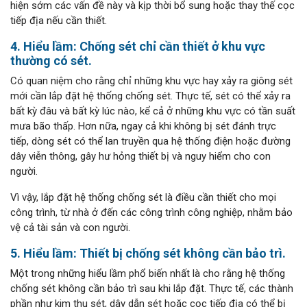
hiện sớm các vấn đề này và kịp thời bổ sung hoặc thay thế cọc
tiếp địa nếu cần thiết.
4. Hiểu lầm: Chống sét chỉ cần thiết ở khu vực
thường có sét.
Có quan niệm cho rằng chỉ những khu vực hay xảy ra giông sét
mới cần lắp đặt hệ thống chống sét. Thực tế, sét có thể xảy ra
bất kỳ đâu và bất kỳ lúc nào, kể cả ở những khu vực có tần suất
mưa bão thấp. Hơn nữa, ngay cả khi không bị sét đánh trực
tiếp, dòng sét có thể lan truyền qua hệ thống điện hoặc đường
dây viễn thông, gây hư hỏng thiết bị và nguy hiểm cho con
người.
Vì vậy, lắp đặt hệ thống chống sét là điều cần thiết cho mọi
công trình, từ nhà ở đến các công trình công nghiệp, nhằm bảo
vệ cả tài sản và con người.
5. Hiểu lầm: Thiết bị chống sét không cần bảo trì.
Một trong những hiểu lầm phổ biến nhất là cho rằng hệ thống
chống sét không cần bảo trì sau khi lắp đặt. Thực tế, các thành
phần như kim thu sét, dây dẫn sét hoặc cọc tiếp địa có thể bị