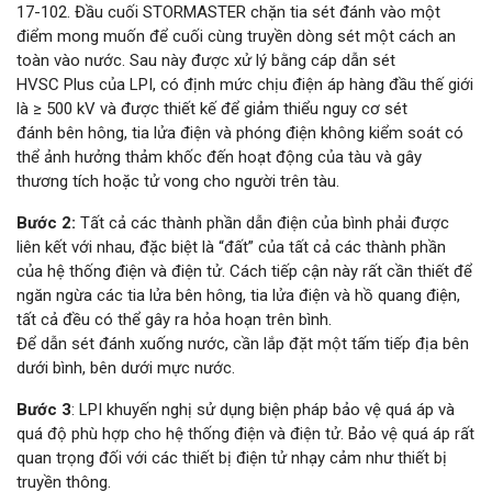
17-102. Đầu cuối STORMASTER chặn tia sét đánh vào một
điểm mong muốn để cuối cùng truyền dòng sét một cách an
toàn vào nước. Sau này được xử lý bằng cáp dẫn sét
HVSC Plus của LPI, có định mức chịu điện áp hàng đầu thế giới
là ≥ 500 kV và được thiết kế để giảm thiểu nguy cơ sét
đánh bên hông, tia lửa điện và phóng điện không kiểm soát có
thể ảnh hưởng thảm khốc đến hoạt động của tàu và gây
thương tích hoặc tử vong cho người trên tàu.
Bước 2:
Tất cả các thành phần dẫn điện của bình phải được
liên kết với nhau, đặc biệt là “đất” của tất cả các thành phần
của hệ thống điện và điện tử. Cách tiếp cận này rất cần thiết để
ngăn ngừa các tia lửa bên hông, tia lửa điện và hồ quang điện,
tất cả đều có thể gây ra hỏa hoạn trên bình.
Để dẫn sét đánh xuống nước, cần lắp đặt một tấm tiếp địa bên
dưới bình, bên dưới mực nước.
Bước 3
: LPI khuyến nghị sử dụng biện pháp bảo vệ quá áp và
quá độ phù hợp cho hệ thống điện và điện tử. Bảo vệ quá áp rất
quan trọng đối với các thiết bị điện tử nhạy cảm như thiết bị
truyền thông.