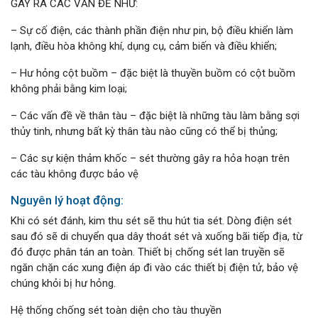
GÂY RA CÁC VẤN ĐỀ NHƯ:
– Sự cố điện, các thành phần điện như pin, bộ điều khiển làm
lạnh, điều hòa không khí, dụng cụ, cảm biến và điều khiển;
– Hư hỏng cột buồm – đặc biệt là thuyền buồm có cột buồm
không phải bằng kim loại;
– Các vấn đề về thân tàu – đặc biệt là những tàu làm bằng sợi
thủy tinh, nhưng bất kỳ thân tàu nào cũng có thể bị thủng;
– Các sự kiện thảm khốc – sét thường gây ra hỏa hoạn trên
các tàu không được bảo vệ
Nguyên lý hoạt động:
Khi có sét đánh, kim thu sét sẽ thu hút tia sét. Dòng điện sét
sau đó sẽ di chuyển qua dây thoát sét và xuống bãi tiếp địa, từ
đó được phân tán an toàn. Thiết bị chống sét lan truyền sẽ
ngăn chặn các xung điện áp đi vào các thiết bị điện tử, bảo vệ
chúng khỏi bị hư hỏng.
Hệ thống chống sét toàn diện cho tàu thuyền