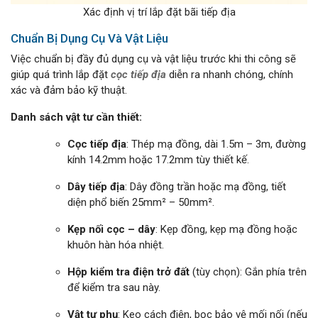
Xác định vị trí lắp đặt bãi tiếp địa
Chuẩn Bị Dụng Cụ Và Vật Liệu
Việc chuẩn bị đầy đủ dụng cụ và vật liệu trước khi thi công sẽ
giúp quá trình lắp đặt
cọc tiếp địa
diễn ra nhanh chóng, chính
xác và đảm bảo kỹ thuật.
Danh sách vật tư cần thiết:
Cọc tiếp địa
: Thép mạ đồng, dài 1.5m – 3m, đường
kính 14.2mm hoặc 17.2mm tùy thiết kế.
Dây tiếp địa
: Dây đồng trần hoặc mạ đồng, tiết
diện phổ biến 25mm² – 50mm².
Kẹp nối cọc – dây
: Kẹp đồng, kẹp mạ đồng hoặc
khuôn hàn hóa nhiệt.
Hộp kiểm tra điện trở đất
(tùy chọn): Gắn phía trên
để kiểm tra sau này.
Vật tư phụ
: Keo cách điện, bọc bảo vệ mối nối (nếu