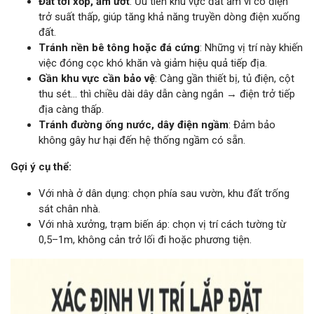
Đất tơi xốp, ẩm ướt
: Ưu tiên khu vực đất ẩm vì có điện
trở suất thấp, giúp tăng khả năng truyền dòng điện xuống
đất.
Tránh nền bê tông hoặc đá cứng
: Những vị trí này khiến
việc đóng cọc khó khăn và giảm hiệu quả tiếp địa.
Gần khu vực cần bảo vệ
: Càng gần thiết bị, tủ điện, cột
thu sét… thì chiều dài dây dẫn càng ngắn → điện trở tiếp
địa càng thấp.
Tránh đường ống nước, dây điện ngầm
: Đảm bảo
không gây hư hại đến hệ thống ngầm có sẵn.
Gợi ý cụ thể:
Với nhà ở dân dụng: chọn phía sau vườn, khu đất trống
sát chân nhà.
Với nhà xưởng, trạm biến áp: chọn vị trí cách tường từ
0,5–1m, không cản trở lối đi hoặc phương tiện.