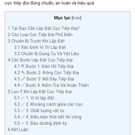
cọc tiếp địa
đúng chuẩn, an toàn và hiệu quả.
Mục lục
[
hide
]
1
Tại Sao Cần Lắp Đặt Cọc Tiếp Địa?
2
Các Loại Cọc Tiếp Địa Phổ Biến
3
Chuẩn Bị Trước Khi Lắp Đặt
3.1
Xác Định Vị Trí Lắp Đặt
3.2
Chuẩn Bị Dụng Cụ Và Vật Liệu
4
Các Bước Lắp Đặt Cọc Tiếp Địa
4.1
⛏️ Bước 1: Đào Hố Tiếp Địa
4.2
🔨 Bước 2: Đóng Cọc Tiếp Địa
4.3
🔗 Bước 3: Nối Dây Tiếp Địa
4.4
✅ Bước 4: Kiểm Tra Và Hoàn Thiện
5
Lưu Ý Khi Lắp Đặt Cọc Tiếp Địa
5.1
✅ 1. Vị trí lắp đặt:
5.2
✅ 2. Khoảng cách giữa các cọc:
5.3
✅ 3. Chất lượng vật tư:
5.4
✅ 4. Điều kiện thời tiết thi công:
5.5
✅ 5. Bảo dưỡng định kỳ:
6
Kết Luận