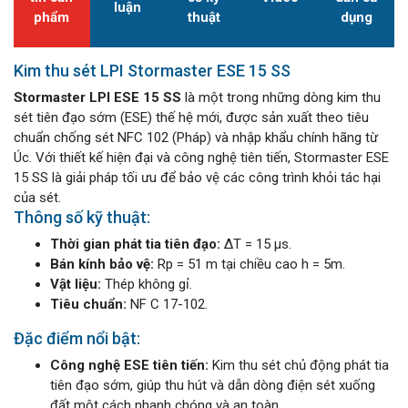
luận
phẩm
thuật
dụng
Kim thu sét LPI Stormaster ESE 15 SS
Stormaster LPI ESE 15
SS
là một trong những dòng kim thu
sét tiên đạo sớm (ESE) thế hệ mới, được sản xuất theo tiêu
chuẩn chống sét NFC 102 (Pháp) và nhập khẩu chính hãng từ
Úc. Với thiết kế hiện đại và công nghệ tiên tiến, Stormaster ESE
15 SS là giải pháp tối ưu để bảo vệ các công trình khỏi tác hại
của sét.
Thông số kỹ thuật:
Thời gian phát tia tiên đạo:
ΔT = 15 μs.
Bán kính bảo vệ:
Rp = 51 m tại chiều cao h = 5m.
Vật liệu:
Thép không gỉ.
Tiêu chuẩn:
NF C 17-102.
Đặc điểm nổi bật:
Công nghệ ESE tiên tiến:
Kim thu sét chủ động phát tia
tiên đạo sớm, giúp thu hút và dẫn dòng điện sét xuống
đất một cách nhanh chóng và an toàn.