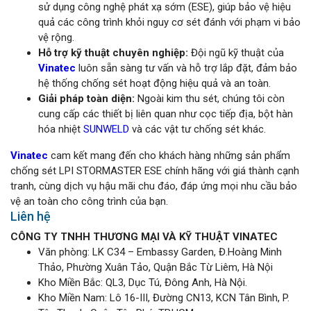
sử dụng công nghệ phát xạ sớm (ESE), giúp bảo vệ hiệu
quả các công trình khỏi nguy cơ sét đánh với phạm vi bảo
vệ rộng.
Hỗ trợ kỹ thuật chuyên nghiệp:
Đội ngũ kỹ thuật của
Vinatec
luôn sẵn sàng tư vấn và hỗ trợ lắp đặt, đảm bảo
hệ thống chống sét hoạt động hiệu quả và an toàn.
Giải pháp toàn diện:
Ngoài kim thu sét, chúng tôi còn
cung cấp các thiết bị liên quan như cọc tiếp địa, bột hàn
hóa nhiệt
SUNWELD
và các vật tư chống sét khác.
Vinatec
cam kết mang đến cho khách hàng những sản phẩm
chống sét LPI STORMASTER ESE chính hãng với giá thành cạnh
tranh, cùng dịch vụ hậu mãi chu đáo, đáp ứng mọi nhu cầu bảo
vệ an toàn cho công trình của bạn.
Liên hệ
CÔNG TY TNHH THƯƠNG MẠI VÀ KỸ THUẬT VINATEC
Văn phòng: LK C34 – Embassy Garden, Đ.Hoàng Minh
Thảo, Phường Xuân Tảo, Quận Bắc Từ Liêm, Hà Nội
Kho Miền Bắc: QL3, Dục Tú, Đông Anh, Hà Nội.
Kho Miền Nam: Lô 16-III, Đường CN13, KCN Tân Bình, P.