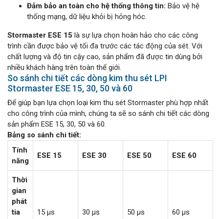
Đảm bảo an toàn cho hệ thống thông tin:
Bảo vệ hệ
thống mạng, dữ liệu khỏi bị hỏng hóc.
Stormaster ESE 15
là sự lựa chọn hoàn hảo cho các công
trình cần được bảo vệ tối đa trước các tác động của sét. Với
chất lượng và độ tin cậy cao, sản phẩm đã được tin dùng bởi
nhiều khách hàng trên toàn thế giới.
So sánh chi tiết các dòng kim thu sét LPI
Stormaster ESE 15, 30, 50 và 60
Để giúp bạn lựa chọn loại kim thu sét Stormaster phù hợp nhất
cho công trình của mình, chúng ta sẽ so sánh chi tiết các dòng
sản phẩm ESE 15, 30, 50 và 60.
Bảng so sánh chi tiết:
Tính
ESE 15
ESE 30
ESE 50
ESE 60
năng
Thời
gian
phát
tia
15 μs
30 μs
50 μs
60 μs