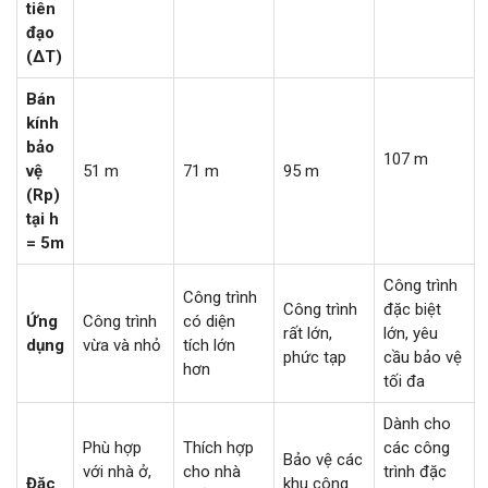
tiên
đạo
(ΔT)
Bán
kính
bảo
107 m
vệ
51 m
71 m
95 m
(Rp)
tại h
= 5m
Công trình
Công trình
Công trình
đặc biệt
Ứng
Công trình
có diện
rất lớn,
lớn, yêu
dụng
vừa và nhỏ
tích lớn
phức tạp
cầu bảo vệ
hơn
tối đa
Dành cho
Phù hợp
Thích hợp
các công
Bảo vệ các
với nhà ở,
cho nhà
trình đặc
Đặc
khu công