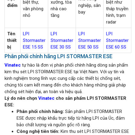
biệt thự,
xưởng, tòa
biệt như
điểm
nghiệp, sân
văn phòng
nhà cao
tháp truyền
bay
nhỏ
tầng
hình, trạm
radar
Tên
LPI
LPI
LPI
LPI
thiết
Stormaster
Stormaster
Stormaster
Stormaster
bị
ESE 15 SS
ESE 30 SS
ESE 50 SS
ESE 60 SS
Phân phối chính hãng LPI STORMASTER ESE
Vinatec
tự hào là đơn vị phân phối chính hãng dòng sản phẩm
kim thu sét LPI STORMASTER ESE tại Việt Nam. Với uy tín và
kinh nghiệm trong lĩnh vực cung cấp các thiết bị chống sét,
chúng tôi cam kết mang đến cho khách hàng những giải pháp
chống sét hiện đại, an toàn và hiệu quả.
Lý do nên chọn
Vinatec
cho sản phẩm LPI STORMASTER
ESE:
Phân phối chính hãng:
Sản phẩm LPI STORMASTER
ESE được nhập khẩu trực tiếp từ hãng LPI của Úc, đảm
bảo chất lượng và nguồn gốc rõ ràng.
Công nghệ tiên tiến:
Kim thu sét LPI STORMASTER ESE