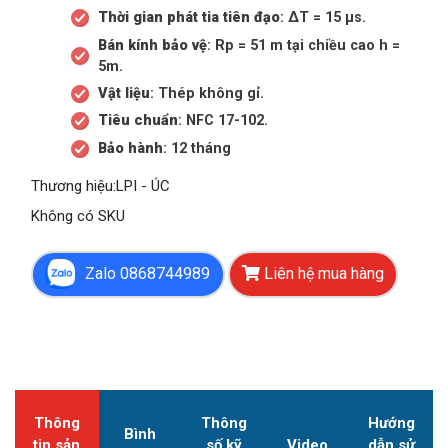
Thời gian phát tia tiên đạo
: ΔT = 15 μs.
Bán kính bảo vệ
: Rp = 51 m tại chiều cao h =
5m.
Vật liệu
: Thép không gỉ.
Tiêu chuẩn
: NFC 17-102.
Bảo hành
: 12 tháng
Thương hiệu
:
LPI - ÚC
Không có SKU
Zalo 0868744989
Liên hệ mua hàng
Thông
Thông
Hướng
Bình
tin sản
số kỹ
Video
dẫn sử