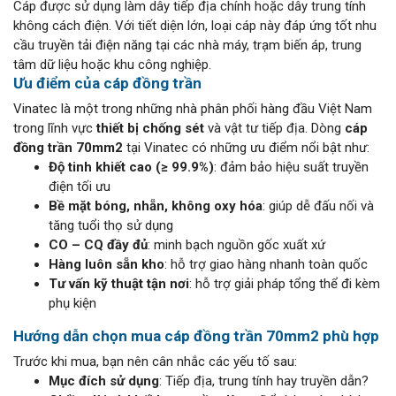
Cáp được sử dụng làm dây tiếp địa chính hoặc dây trung tính
không cách điện. Với tiết diện lớn, loại cáp này đáp ứng tốt nhu
cầu truyền tải điện năng tại các nhà máy, trạm biến áp, trung
tâm dữ liệu hoặc khu công nghiệp.
Ưu điểm của cáp đồng trần
Vinatec là một trong những nhà phân phối hàng đầu Việt Nam
trong lĩnh vực
thiết bị chống sét
và vật tư tiếp địa. Dòng
cáp
đồng trần 70mm2
tại Vinatec có những ưu điểm nổi bật như:
Độ tinh khiết cao (≥ 99.9%)
: đảm bảo hiệu suất truyền
điện tối ưu
Bề mặt bóng, nhẵn, không oxy hóa
: giúp dễ đấu nối và
tăng tuổi thọ sử dụng
CO – CQ đầy đủ
: minh bạch nguồn gốc xuất xứ
Hàng luôn sẵn kho
: hỗ trợ giao hàng nhanh toàn quốc
Tư vấn kỹ thuật tận nơi
: hỗ trợ giải pháp tổng thể đi kèm
phụ kiện
Hướng dẫn chọn mua cáp đồng trần 70mm2 phù hợp
Trước khi mua, bạn nên cân nhắc các yếu tố sau:
Mục đích sử dụng
: Tiếp địa, trung tính hay truyền dẫn?