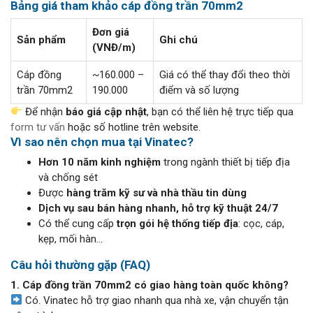
Bảng giá tham khảo cáp đồng trần 70mm2
Đơn giá
Sản phẩm
Ghi chú
(VNĐ/m)
Cáp đồng
~160.000 –
Giá có thể thay đổi theo thời
trần 70mm2
190.000
điểm và số lượng
Để nhận
báo giá cập nhật
, bạn có thể liên hệ trực tiếp qua
form tư vấn
hoặc số hotline trên website.
Vì sao nên chọn mua tại Vinatec?
Hơn 10 năm kinh nghiệm
trong ngành thiết bị tiếp địa
và chống sét
Được
hàng trăm kỹ sư và nhà thầu tin dùng
Dịch vụ sau bán hàng nhanh, hỗ trợ kỹ thuật 24/7
Có thể cung cấp
trọn gói hệ thống tiếp địa
: cọc, cáp,
kẹp, mối hàn…
Câu hỏi thường gặp (FAQ)
1. Cáp đồng trần 70mm2 có giao hàng toàn quốc không?
Có. Vinatec hỗ trợ giao nhanh qua nhà xe, vận chuyển tận