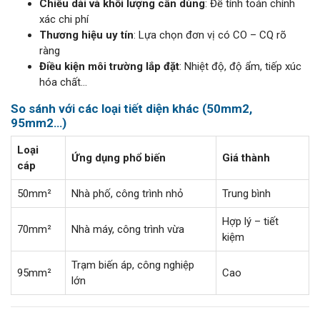
Chiều dài và khối lượng cần dùng
: Để tính toán chính
xác chi phí
Thương hiệu uy tín
: Lựa chọn đơn vị có CO – CQ rõ
ràng
Điều kiện môi trường lắp đặt
: Nhiệt độ, độ ẩm, tiếp xúc
hóa chất…
So sánh với các loại tiết diện khác (50mm2,
95mm2…)
Loại
Ứng dụng phổ biến
Giá thành
cáp
50mm²
Nhà phố, công trình nhỏ
Trung bình
Hợp lý – tiết
70mm²
Nhà máy, công trình vừa
kiệm
Trạm biến áp, công nghiệp
95mm²
Cao
lớn