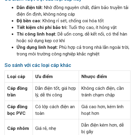
Dẫn điện tốt:
Nhờ đồng nguyên chất, đảm bảo truyền tải
điện ổn định, không nóng cáp
Độ bền cao:
Không rỉ sét, chống oxi hóa tốt
Tiết kiệm chi phí bảo trì:
Tuổi thọ cao, ít hỏng vặt
Thi công linh hoạt:
Dễ uốn cong, dễ kết nối, có thể hàn
hoặc sử dụng kẹp cơ khí
Ứng dụng linh hoạt:
Phù hợp cả trong nhà lẫn ngoài trời,
trong môi trường công nghiệp khắc nghiệt
So sánh với các loại cáp khác
Loại cáp
Ưu điểm
Nhược điểm
Cáp đồng
Dẫn điện tốt, giá hợp
Không cách điện, cần
trần
lý, dễ thi công
tránh chạm chập
Cáp đồng
Có lớp cách điện an
Giá cao hơn, kém linh
bọc PVC
toàn
hoạt hơn
Dẫn điện kém hơn, dễ
Cáp nhôm
Giá rẻ, nhẹ
bị gãy