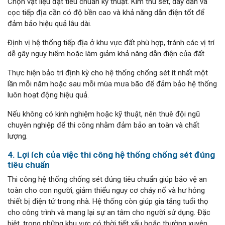
Chọn vật liệu đạt tiêu chuẩn kỹ thuật. Kim thu sét, dây dẫn và
cọc tiếp địa cần có độ bền cao và khả năng dẫn điện tốt để
đảm bảo hiệu quả lâu dài.
Định vị hệ thống tiếp địa ở khu vực đất phù hợp, tránh các vị trí
dễ gây nguy hiểm hoặc làm giảm khả năng dẫn điện của đất.
Thực hiện bảo trì định kỳ cho hệ thống chống sét ít nhất một
lần mỗi năm hoặc sau mỗi mùa mưa bão để đảm bảo hệ thống
luôn hoạt động hiệu quả.
Nếu không có kinh nghiệm hoặc kỹ thuật, nên thuê đội ngũ
chuyên nghiệp để thi công nhằm đảm bảo an toàn và chất
lượng.
4. Lợi ích của việc thi công hệ thống chống sét đúng
tiêu chuẩn
Thi công hệ thống chống sét đúng tiêu chuẩn giúp bảo vệ an
toàn cho con người, giảm thiểu nguy cơ cháy nổ và hư hỏng
thiết bị điện tử trong nhà. Hệ thống còn giúp gia tăng tuổi thọ
cho công trình và mang lại sự an tâm cho người sử dụng. Đặc
biệt, trong những khu vực có thời tiết xấu hoặc thường xuyên