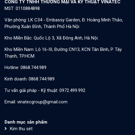
CÔNG TY TNHH THƯƠNG MẠI VÀ KỸ THUẬT VINATEC
MST: 0110884898
Văn phòng: LK C34 - Embassy Garden, Đ. Hoàng Minh Thảo,
Phường Xuân Đỉnh, Thành Phố Hà Nội
Kho Miền Bắc: Quốc Lộ 3, Xã Đông Anh, Hà Nội.
Kho Miền Nam: Lô 16-III, Đường CN13, KCN Tân Bình, P. Tây
Thạnh, TP.HCM.
Hotline: 0868.744.989
Kinh doanh: 0868.744.989
Tư vấn giải pháp - Kỹ thuật: 0972.499.992
Email: vinatecgroup@gmail.com
Danh mục sản phẩm
Kim thu sét